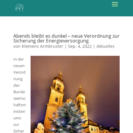
Abends bleibt es dunkel – neue Verordnung zur
Sicherung der Energieversorgung
von
Klemens Armbruster
|
Sep. 4, 2022
|
Aktuelles
In der
neuen
Verord
nung
des
Bunde
swirtsc
haftsm
inisteri
ums
zur
Sicher