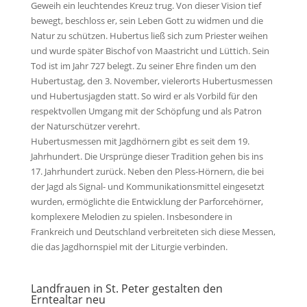
Geweih ein leuchtendes Kreuz trug. Von dieser Vision tief
bewegt, beschloss er, sein Leben Gott zu widmen und die
Natur zu schützen. Hubertus ließ sich zum Priester weihen
und wurde später Bischof von Maastricht und Lüttich. Sein
Tod ist im Jahr 727 belegt. Zu seiner Ehre finden um den
Hubertustag, den 3. November, vielerorts Hubertusmessen
und Hubertusjagden statt. So wird er als Vorbild für den
respektvollen Umgang mit der Schöpfung und als Patron
der Naturschützer verehrt.
Hubertusmessen mit Jagdhörnern gibt es seit dem 19.
Jahrhundert. Die Ursprünge dieser Tradition gehen bis ins
17. Jahrhundert zurück. Neben den Pless-Hörnern, die bei
der Jagd als Signal- und Kommunikationsmittel eingesetzt
wurden, ermöglichte die Entwicklung der Parforcehörner,
komplexere Melodien zu spielen. Insbesondere in
Frankreich und Deutschland verbreiteten sich diese Messen,
die das Jagdhornspiel mit der Liturgie verbinden.
Landfrauen in St. Peter gestalten den
Erntealtar neu