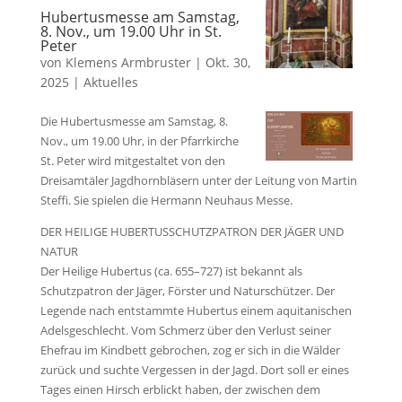
Hubertusmesse am Samstag,
8. Nov., um 19.00 Uhr in St.
Peter
von
Klemens Armbruster
|
Okt. 30,
2025
|
Aktuelles
Die Hubertusmesse am Samstag, 8.
Nov., um 19.00 Uhr, in der Pfarrkirche
St. Peter wird mitgestaltet von den
Dreisamtäler Jagdhornbläsern unter der Leitung von Martin
Steffi. Sie spielen die Hermann Neuhaus Messe.
DER HEILIGE HUBERTUSSCHUTZPATRON DER JÄGER UND
NATUR
Der Heilige Hubertus (ca. 655–727) ist bekannt als
Schutzpatron der Jäger, Förster und Naturschützer. Der
Legende nach entstammte Hubertus einem aquitanischen
Adelsgeschlecht. Vom Schmerz über den Verlust seiner
Ehefrau im Kindbett gebrochen, zog er sich in die Wälder
zurück und suchte Vergessen in der Jagd. Dort soll er eines
Tages einen Hirsch erblickt haben, der zwischen dem