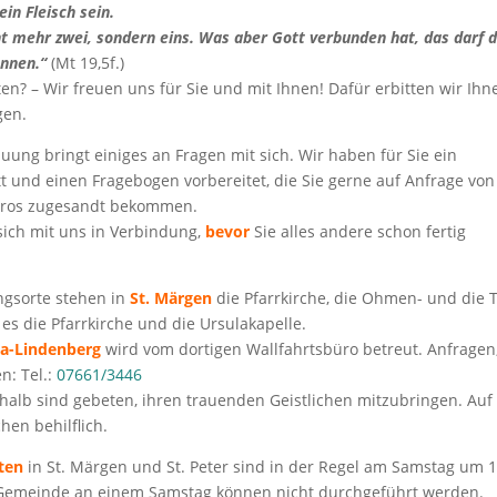
in Fleisch sein.
cht mehr zwei, sondern eins. Was aber Gott verbunden hat, das darf 
ennen.“
(Mt 19,5f.)
ten? – Wir freuen uns für Sie und mit Ihnen! Dafür erbitten wir Ihn
gen.
auung bringt einiges an Fragen mit sich. Wir haben für Sie ein
t und einen Fragebogen vorbereitet, die Sie gerne auf Anfrage von
üros zugesandt bekommen.
 sich mit uns in Verbindung,
bevor
Sie alles andere schon fertig
ngsorte stehen in
St. Märgen
die Pfarrkirche, die Ohmen- und die 
es die Pfarrkirche und die Ursulakapelle.
a-Lindenberg
wird vom dortigen Wallfahrtsbüro betreut. Anfragen,
n: Tel.:
07661/3446
halb sind gebeten, ihren trauenden Geistlichen mitzubringen. Auf 
hen behilflich.
ten
in St. Märgen und St. Peter sind in der Regel am Samstag um 1
Gemeinde an einem Samstag können nicht durchgeführt werden.