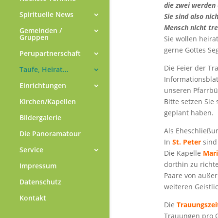
die zwei werden e
Spirituelle News
Sie sind also ni
Mensch nicht tr
Gemeinden /
Gruppen
Sie wollen heira
gerne Gottes Se
Perupartnerschaft
Die Feier der Tr
Taufe, Heirat…
Informationsblat
Einrichtungen
unseren Pfarrb
Kirchen/Kapellen
Bitte setzen Sie
geplant haben.
Bildergalerie
Als Eheschließu
Die Panoramatour
In
St. Peter
sind 
Service
Die Kapelle
Mari
dorthin zu richte
Impressum
Paare von außer
Datenschutz
weiteren Geistlic
Kontakt
Die
Trauungszei
Trauungen pro 