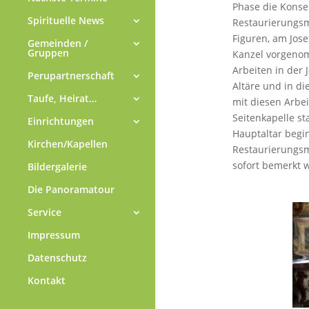
Phase die Konse
Spirituelle News
Restaurierungs
Figuren, am Jose
Gemeinden /
Gruppen
Kanzel vorgeno
Arbeiten in der
Perupartnerschaft
Altäre und in di
Taufe, Heirat…
mit diesen Arbei
Seitenkapelle sta
Einrichtungen
Hauptaltar begi
Kirchen/Kapellen
Restaurierung
sofort bemerkt 
Bildergalerie
Die Panoramatour
Service
Impressum
Datenschutz
Kontakt