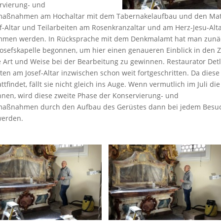
rvierung- und
maßnahmen am Hochaltar mit dem Tabernakelaufbau und den Matth
f-Altar und Teilarbeiten am Rosenkranzaltar und am Herz-Jesu-Alt
mmen werden. In Rücksprache mit dem Denkmalamt hat man zunäc
 Josefskapelle begonnen, um hier einen genaueren Einblick in den 
e Art und Weise bei der Bearbeitung zu gewinnen. Restaurator Det
ten am Josef-Altar inzwischen schon weit fortgeschritten. Da diese 
ttfindet, fällt sie nicht gleich ins Auge. Wenn vermutlich im Juli d
nnen, wird diese zweite Phase der
Konservierung- und
smaßnahmen
durch den Aufbau des Gerüstes dann bei jedem Besuc
werden.