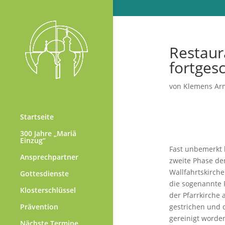
Restaur
fortgesc
von
Klemens Ar
Startseite
300 Jahre „Mariä
Einzug“
Fast unbemerkt 
Ansprechpartner
zweite Phase de
Wallfahrtskirch
Gottesdienste
die sogenannte 
Klosterschlüssel
der Pfarrkirche 
gestrichen und
Prävention
gereinigt worden
Nächste Termine