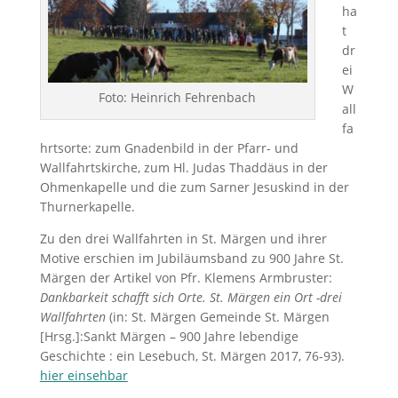
ha
t
dr
ei
W
Foto: Heinrich Fehrenbach
all
fa
hrtsorte: zum Gnadenbild in der Pfarr- und
Wallfahrtskirche, zum Hl. Judas Thaddäus in der
Ohmenkapelle und die zum Sarner Jesuskind in der
Thurnerkapelle.
Zu den drei Wallfahrten in St. Märgen und ihrer
Motive erschien im Jubiläumsband zu 900 Jahre St.
Märgen
der
Artikel von Pfr. Klemens Armbruster:
Dankbarkeit schafft sich Orte. St. Märgen ein Ort -drei
Wallfahrten
(in: St. Märgen
Gemeinde St. Märgen
[Hrsg.]:Sankt Märgen – 900 Jahre lebendige
Geschichte : ein Lesebuch, St. Märgen 2017, 76-93).
hier einsehbar