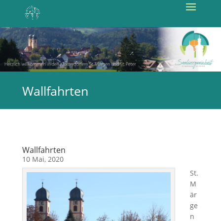
Wallfahrten
Wallfahrten
10 Mai, 2020
St.
M
är
ge
n