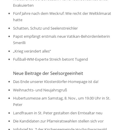
Evakuierten
Fünf Jahre nach dem Weckruf: Wie recht der Weltklimarat
hatte
Schatten, Schutz und Seelenstreichler
Papst empfängt erstmals neue Vatikan-Behördenleiterin
Smerilli
„Krieg verändert alles“
Fußball-WM-Experte Streich betont Tugend
Neue Beiträge der Seelsorgeeinheit
Das Ende unserer Klosterdörfer-Homepage ist da!
Weihnachts- und Neujahrsgruß
Hubertusmesse am Samstag, 8. Nov., um 19.00 Uhr in St.
Peter
Landfrauen in St. Peter gestalten den Erntealtar neu
Die Kandidaten zur Pfarreiratswahlen stellen sich vor
Infobrief Nr. 7 der Kirchengemeinde Hochschwarzwald