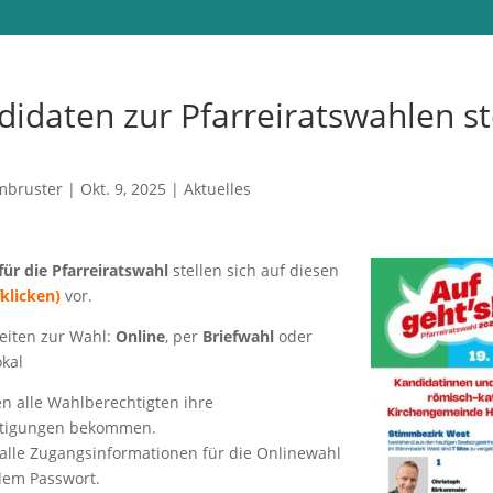
didaten zur Pfarreiratswahlen st
mbruster
|
Okt. 9, 2025
|
Aktuelles
ür die Pfarreiratswahl
stellen sich auf diesen
fklicken)
vor.
keiten zur Wahl:
Online
, per
Briefwahl
oder
kal
n alle Wahlberechtigten ihre
tigungen bekommen.
 alle Zugangsinformationen für die Onlinewahl
em Passwort.