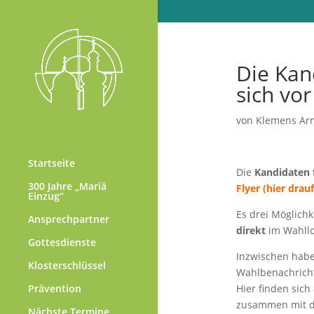
Die Kan
sich vor
von
Klemens Ar
Startseite
Die
Kandidaten f
300 Jahre „Mariä
Flyer (hier drau
Einzug“
Es drei Möglich
Ansprechpartner
direkt
im Wahllo
Gottesdienste
Inzwischen habe
Klosterschlüssel
Wahlbenachrich
Hier finden sich
Prävention
zusammen mit d
Nächste Termine