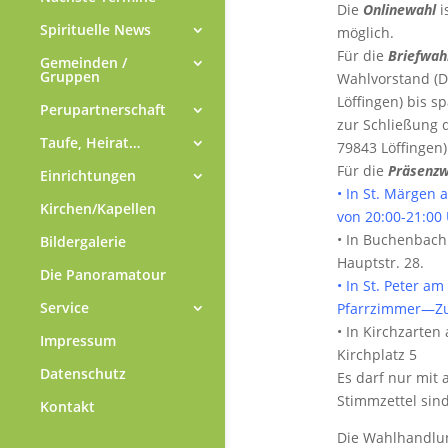
Die
Onlinewahl
i
Spirituelle News
möglich.
Für die
Briefwah
Gemeinden /
Gruppen
Wahlvorstand (D
Löffingen) bis 
Perupartnerschaft
zur Schließung 
Taufe, Heirat…
79843 Löffingen
Für die
Präsenzw
Einrichtungen
• In St. Märgen
Kirchen/Kapellen
von 20:00-21:00
• In Buchenbach
Bildergalerie
Hauptstr. 28.
Die Panoramatour
• In St. Peter a
Service
Pfarrzimmer—Zug
• In Kirchzarten
Impressum
Kirchplatz 5
Datenschutz
Es darf nur mit
Stimmzettel sind
Kontakt
Die Wahlhandlun