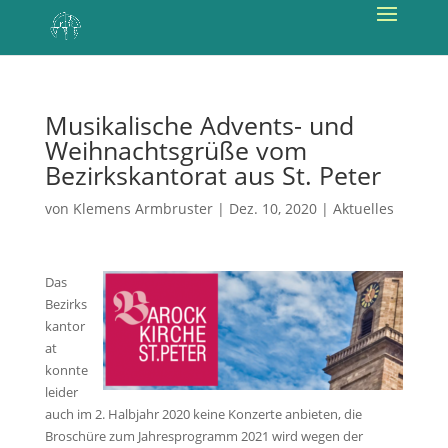
Musikalische Advents- und
Weihnachtsgrüße vom
Bezirkskantorat aus St. Peter
von
Klemens Armbruster
|
Dez. 10, 2020
|
Aktuelles
Das
Bezirks
kantor
at
konnte
leider
auch im 2. Halbjahr 2020 keine Konzerte anbieten, die
Broschüre zum Jahresprogramm 2021 wird wegen der