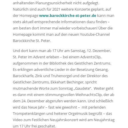
anhaltenden Planungsunsicherheit nicht aufgelegt.
Natürlich sind auch für 2021 weitere Konzerte geplant, auf
der Homepage
www.barockkirche-st-peter.de
kann man
stets aktuell entsprechende Informationen dazu finden –
am besten dort immer mal wieder vorbeischauen! Über die
Homepage kommt man auf den neuen Youtube-Channel
Barockkirche St. Peter.
Und dort kann man ab 17 Uhr am Samstag, 12. Dezember,
St. Peter im Advent erleben – bei einem AdventsClip,
aufgenommen in der Bibliothek des Geistlichen Zentrums.
Es erklingen adventliche Lieder in der Besetzung Gesang,
Barockharfe, Zink und Truhenorgel und der Direktor des
Geistlichen Zentrums, Ekkehart Bechinger, spricht
mutmachende Worte zum Sonntag „Gaudete“. Weiter geht
es dann mit einem stimmungsvollen WeihnachtsClip, der ab
dem 24. Dezember abgerufen werden kann. Und schließlich
wird das Neue Jahr – fast wie gewohnt – mit perlenden
Trompetenklängen und heiterer Orgelmusik begrüßt – das
Video zum Festlichen Neujahrskonzert wird am Neujahrstag
um 17 Uhr frei geschaltet.