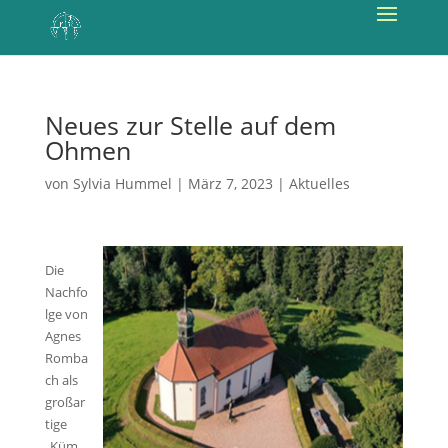
Neues zur Stelle auf dem
Ohmen
von
Sylvia Hummel
|
März 7, 2023
|
Aktuelles
Die
Nachfo
lge von
Agnes
Romba
ch als
großar
tige
„Küm