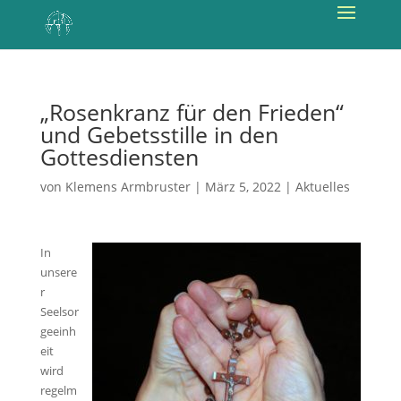
„Rosenkranz für den Frieden“
und Gebetsstille in den
Gottesdiensten
von
Klemens Armbruster
|
März 5, 2022
|
Aktuelles
In
unsere
r
Seelsor
geeinh
eit
wird
regelm