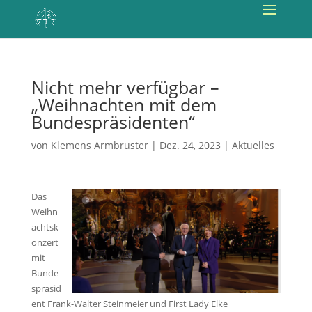
Nicht mehr verfügbar –
„Weihnachten mit dem
Bundespräsidenten“
von
Klemens Armbruster
|
Dez. 24, 2023
|
Aktuelles
Das
Weihn
achtsk
onzert
mit
Bunde
spräsid
ent Frank-Walter Steinmeier und First Lady Elke