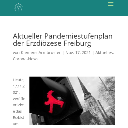
Aktueller Pandemiestufenplan
der Erzdiözese Freiburg
von
Klemens Armbruster
|
Nov. 17, 2021
|
Aktuelles
,
Corona-News
Heute,
17.11.2
021,
veröffe
ntlicht
e das
Erzbist
um