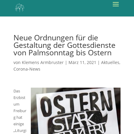
Neue Ordnungen für die
Gestaltung der Gottesdienste
von Palmsonntag bis Ostern
von
Klemens Armbruster
|
März 11, 2021
|
Aktuelles
,
Corona-News
Das
Erzbist
um
Freibur
g hat
einige
„Liturgi