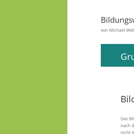
Gru
Bil
Das Bi
nach 
nicht 
und au
Ich da
Verant
sich i
Besetz
engagi
Pfr. K