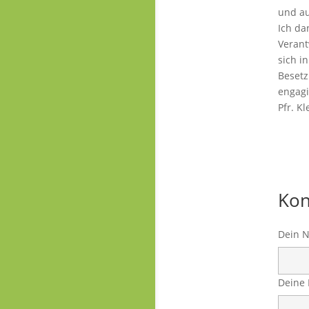
Kon
Dein N
Deine 
Betref
Deine 