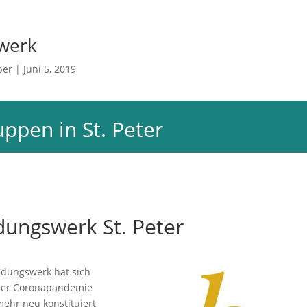
ppen in St. Peter
dungswerk St. Peter
ldungswerk hat sich
der Coronapandemie
mehr neu konstituiert
fgelöst.
nke den bisherigen
wortungsträgern, die
n unterschiedlicher
ung über 50 Jahre sehr
ert haben.
lemens Armbruster