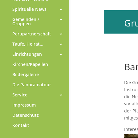
Spirituelle News
Ba
Gemeinden /
Gruppen
Die Gr
Perupartnerschaft
Instru
Taufe, Heirat…
die Ne
vor al
Einrichtungen
der Pf
Kirchen/Kapellen
mitges
Bildergalerie
Intere
Die Panoramatour
Service
Impressum
Datenschutz
Kontakt