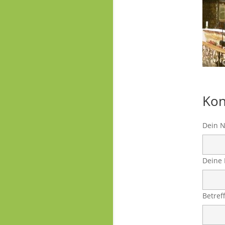
Kon
Dein N
Deine 
Betref
Deine 