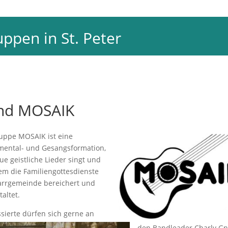
nd MOSAIK
uppe MOSAIK ist eine
mental- und Gesangsformation,
ue geistliche Lieder singt und
lem die Familiengottesdienste
arrgemeinde bereichert und
taltet.
ssierte dürfen sich gerne an
den Bandleader Charly Gn
über unten stehendes
Kontaktformular wenden.