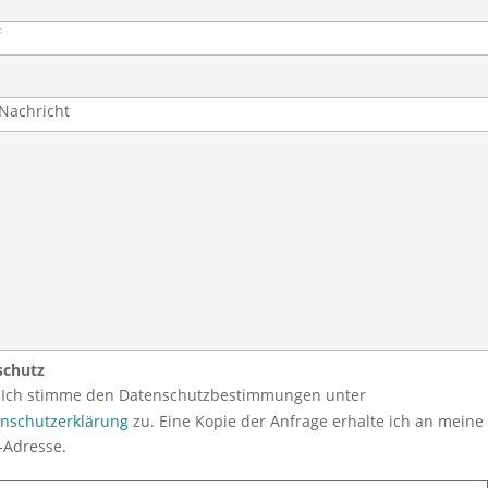
schutz
Ich stimme den Datenschutzbestimmungen unter
nschutzerklärung
zu. Eine Kopie der Anfrage erhalte ich an meine 
-Adresse.
e beweise, dass du kein Spambot bist und wähle das Symbol
Herz
.