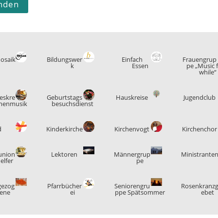
eskre
Geburtstags
Hauskreise
Jugendclub
rchenmusik
besuchsdienst
d
Kinderkirche
Kirchenvogt
Kirchenchor
nion
Lektoren
Männergrup
Ministrante
elfer
pe
gezog
Pfarrbücher
Seniorengru
Rosenkranz
ene
ei
ppe Spätsommer
ebet
werk
ber
|
Juni 5, 2019