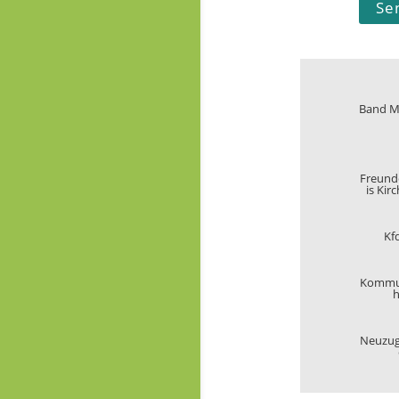
Freund
is Ki
Kf
Kommu
h
Neuzu
Bildungs
von
Michael We