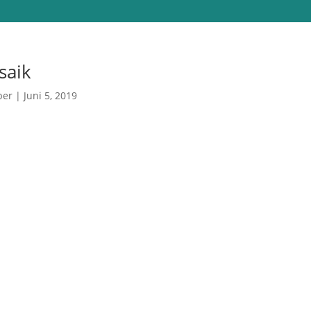
saik
ber
|
Juni 5, 2019
ppen in St. Peter