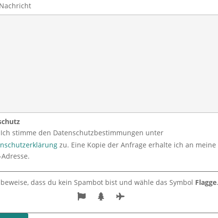
schutz
Ich stimme den Datenschutzbestimmungen unter
nschutzerklärung
zu. Eine Kopie der Anfrage erhalte ich an meine 
-Adresse.
e beweise, dass du kein Spambot bist und wähle das Symbol
Flagge
osaik
Bildungswer
Einfach
Frauengrup
k
Essen
pe „Music f
while“